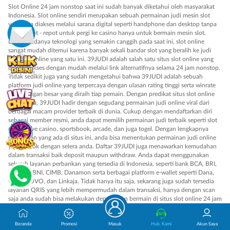
Slot Online 24 jam nonstop saat ini sudah banyak diketahui oleh masyarakat
Indonesia. Slot online sendiri merupakan sebuah permainan judi mesin slot
yang bisa diakses melalui sarana digital seperti handphone dan desktop tanpa
perlu repot - repot untuk pergi ke casino hanya untuk bermain mesin slot.
Dengan adanya teknologi yang semakin canggih pada saat ini, slot online
sangat mudah ditemui karena banyak sekali bandar slot yang beralih ke judi
berbasis online yang satu ini. 39JUDI adalah salah satu situs slot online yang
dapat diakses dengan mudah melalui link alternatifnya selama 24 jam nonstop.
Tidak sedikit juga yang sudah mengetahui bahwa 39JUDI adalah sebuah
platform judi online yang terpercaya dengan ulasan rating tinggi serta winrate
kemenangan besar yang diraih tiap pemain. Dengan predikat situs slot online
terpercaya, 39JUDI hadir dengan segudang permainan judi online viral dari
berbagai macam provider terbaik di dunia. Cukup dengan mendaftarkan diri
sebagai member resmi, anda dapat memilih permainan judi terbaik seperti slot
online, live casino, sportsbook, arcade, dan juga togel. Dengan lengkapnya
permainan yang ada di situs ini, anda bisa menentukan permainan judi online
yang cocok dengan selera anda. Daftar 39JUDI juga menawarkan kemudahan
dalam transaksi baik deposit maupun withdraw. Anda dapat menggunakan
seluruh layanan perbankan yang tersedia di Indonesia, seperti bank BCA, BRI,
Mandiri, BNI, CIMB, Danamon serta berbagai platform e-wallet seperti Dana,
Gopay, OVO, dan Linkaja. Tidak hanya itu saja, sekarang juga sudah tersedia
layanan QRIS yang lebih mempermudah dalam transaksi, hanya dengan scan
saja anda sudah bisa melakukan deposit dan bermain di situs slot online 24 jam
terpercaya 39JUDI.
Beranda
Promosi
Masuk
Hub. Kami
Akun Saya