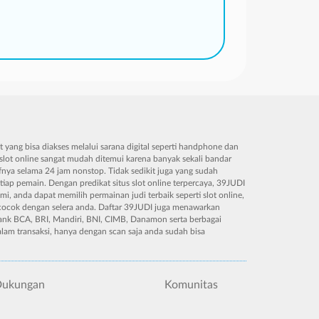
 yang bisa diakses melalui sarana digital seperti handphone dan
 slot online sangat mudah ditemui karena banyak sekali bandar
tifnya selama 24 jam nonstop. Tidak sedikit juga yang sudah
iap pemain. Dengan predikat situs slot online terpercaya, 39JUDI
, anda dapat memilih permainan judi terbaik seperti slot online,
g cocok dengan selera anda. Daftar 39JUDI juga menawarkan
ank BCA, BRI, Mandiri, BNI, CIMB, Danamon serta berbagai
lam transaksi, hanya dengan scan saja anda sudah bisa
ukungan
Komunitas