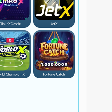
PlinkoXClassic
JetX
rld Champion X
Fortune Catch