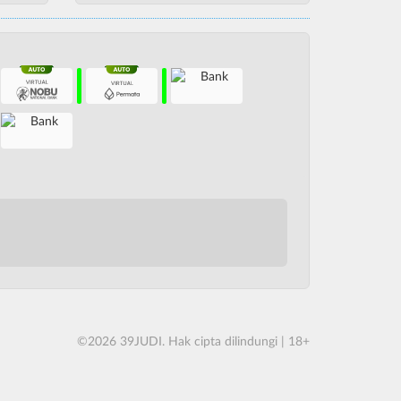
©2026 39JUDI. Hak cipta dilindungi | 18+