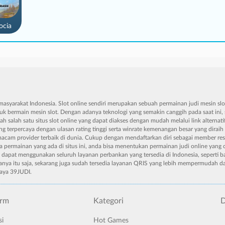
ocia
masyarakat Indonesia. Slot online sendiri merupakan sebuah permainan judi mesin slot
tuk bermain mesin slot. Dengan adanya teknologi yang semakin canggih pada saat ini,
alah salah satu situs slot online yang dapat diakses dengan mudah melalui link alterna
terpercaya dengan ulasan rating tinggi serta winrate kemenangan besar yang diraih t
macam provider terbaik di dunia. Cukup dengan mendaftarkan diri sebagai member resmi
nya permainan yang ada di situs ini, anda bisa menentukan permainan judi online yan
dapat menggunakan seluruh layanan perbankan yang tersedia di Indonesia, seperti b
hanya itu saja, sekarang juga sudah tersedia layanan QRIS yang lebih mempermudah da
caya 39JUDI.
orm
Kategori
D
i
Hot Games