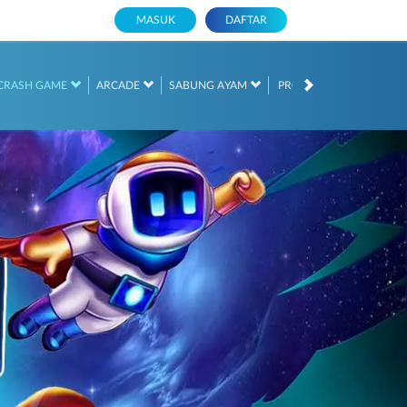
MASUK
DAFTAR
PROMOSI
CRASH GAME
ARCADE
SABUNG AYAM