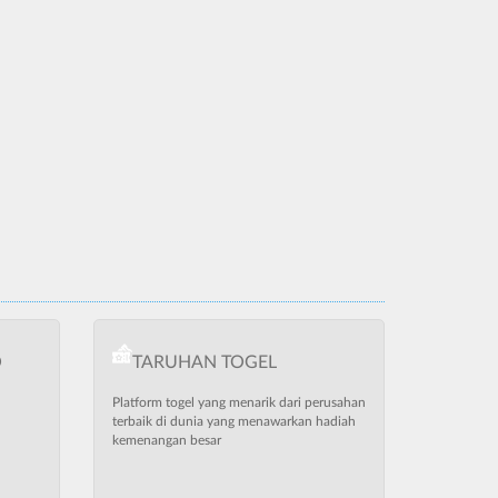
O
TARUHAN TOGEL
Platform togel yang menarik dari perusahan
terbaik di dunia yang menawarkan hadiah
kemenangan besar