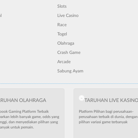
Slots
l
Live Casino
Race
Togel
Olahraga
Crash Game
Arcade
Sabung Ayam
ARUHAN OLAHRAGA
TARUHAN LIVE KASIN
book Gaming Platform Terbaik
Platform Pilihan bagi perusahaan-
rkan lebih banyak game, odds yang
perusahaan terbaik di dunia, dengan
tinggi, dan menyediakan pilihan yang
pilihan variasi game terbanyak
banyak untuk pemain.