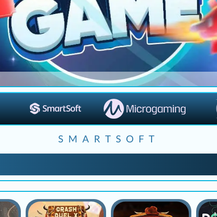
SMARTSOFT