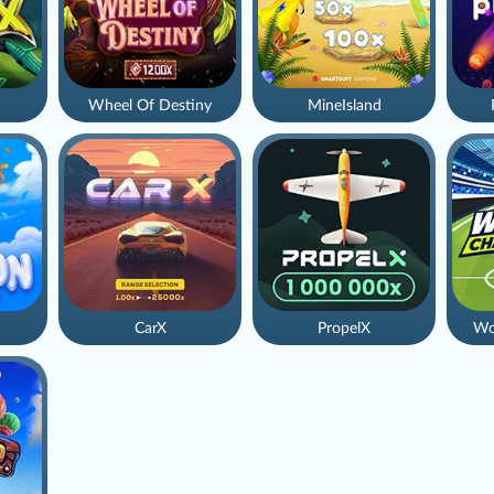
Wheel Of Destiny
MineIsland
CarX
PropelX
Wo