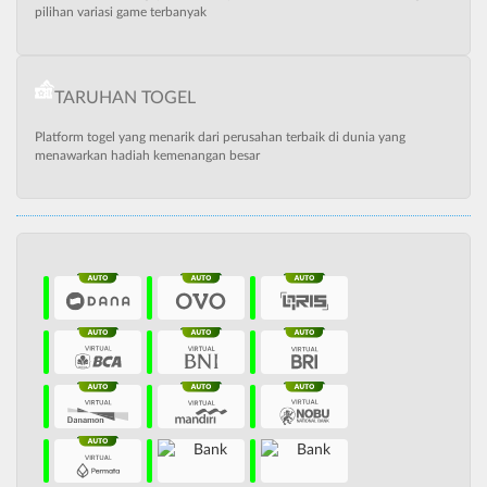
pilihan variasi game terbanyak
TARUHAN TOGEL
Platform togel yang menarik dari perusahan terbaik di dunia yang
menawarkan hadiah kemenangan besar