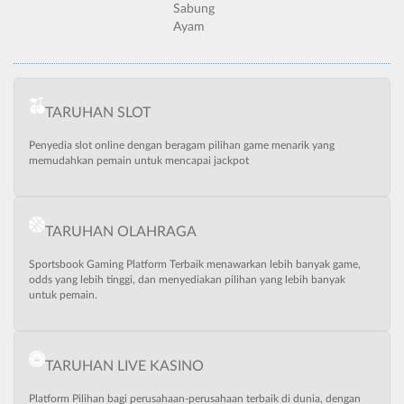
Sabung
Ayam
TARUHAN SLOT
Penyedia slot online dengan beragam pilihan game menarik yang
memudahkan pemain untuk mencapai jackpot
TARUHAN OLAHRAGA
Sportsbook Gaming Platform Terbaik menawarkan lebih banyak game,
odds yang lebih tinggi, dan menyediakan pilihan yang lebih banyak
untuk pemain.
TARUHAN LIVE KASINO
Platform Pilihan bagi perusahaan-perusahaan terbaik di dunia, dengan