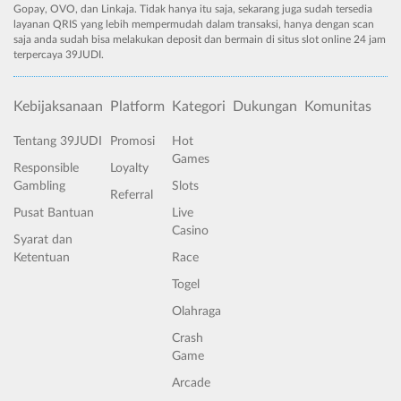
Gopay, OVO, dan Linkaja. Tidak hanya itu saja, sekarang juga sudah tersedia
layanan QRIS yang lebih mempermudah dalam transaksi, hanya dengan scan
saja anda sudah bisa melakukan deposit dan bermain di situs slot online 24 jam
terpercaya 39JUDI.
Kebijaksanaan
Platform
Kategori
Dukungan
Komunitas
Tentang 39JUDI
Promosi
Hot
Games
Responsible
Loyalty
Gambling
Slots
Referral
Pusat Bantuan
Live
Casino
Syarat dan
Ketentuan
Race
Togel
Olahraga
Crash
Game
Arcade