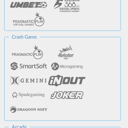
Crash Game
Arcade