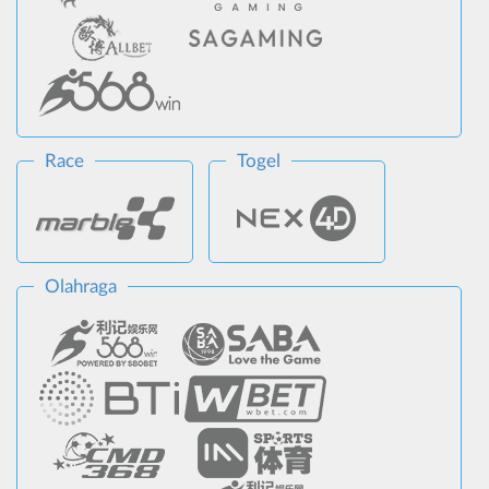
Race
Togel
Olahraga