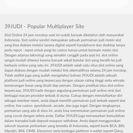
39JUDI - Popular Multiplayer Site
Slot Online 24 jam nonstop saat ini sudah banyak diketahui oleh masyarakat
Indonesia. Slot online sendiri merupakan sebuah permainan judi mesin slot
yang bisa diakses melalui sarana digital seperti handphone dan desktop tanpa
perlu repot - repot untuk pergi ke casino hanya untuk bermain mesin slot.
Dengan adanya teknologi yang semakin canggih pada saat ini, slot online
sangat mudah ditemui karena banyak sekali bandar slot yang beralih ke judi
berbasis online yang satu ini. 39JUDI adalah salah satu situs slot online yang
dapat diakses dengan mudah melalui link alternatifnya selama 24 jam nonstop.
Tidak sedikit juga yang sudah mengetahui bahwa 39JUDI adalah sebuah
platform judi online yang terpercaya dengan ulasan rating tinggi serta winrate
kemenangan besar yang diraih tiap pemain. Dengan predikat situs slot online
terpercaya, 39JUDI hadir dengan segudang permainan judi online viral dari
berbagai macam provider terbaik di dunia. Cukup dengan mendaftarkan diri
sebagai member resmi, anda dapat memilih permainan judi terbaik seperti slot
online, live casino, sportsbook, arcade, dan juga togel. Dengan lengkapnya
permainan yang ada di situs ini, anda bisa menentukan permainan judi online
yang cocok dengan selera anda. Daftar 39JUDI juga menawarkan kemudahan
dalam transaksi baik deposit maupun withdraw. Anda dapat menggunakan
seluruh layanan perbankan yang tersedia di Indonesia, seperti bank BCA, BRI,
Mandiri, BNI, CIMB, Danamon serta berbagai platform e-wallet seperti Dana,