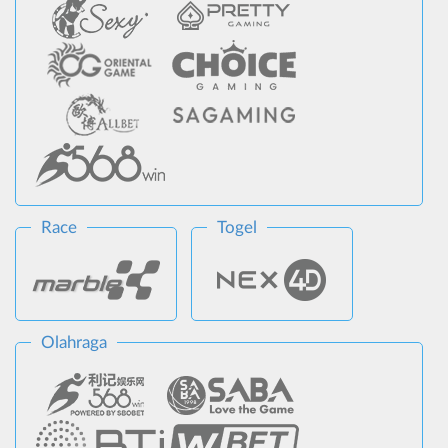
Race
Togel
Olahraga