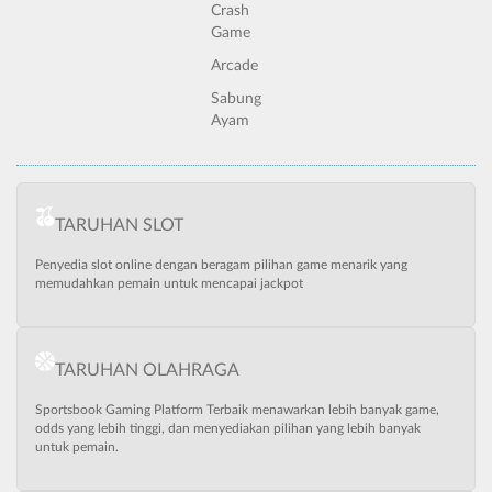
Crash
Game
Arcade
Sabung
Ayam
TARUHAN SLOT
Penyedia slot online dengan beragam pilihan game menarik yang
memudahkan pemain untuk mencapai jackpot
TARUHAN OLAHRAGA
Sportsbook Gaming Platform Terbaik menawarkan lebih banyak game,
odds yang lebih tinggi, dan menyediakan pilihan yang lebih banyak
untuk pemain.