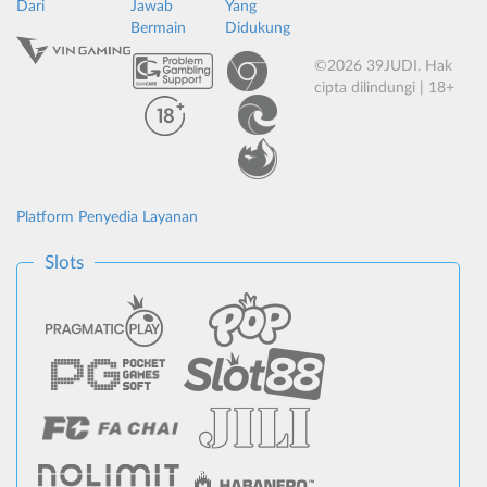
Dari
Jawab
Yang
Bermain
Didukung
©2026 39JUDI. Hak
cipta dilindungi | 18+
Platform Penyedia Layanan
Slots