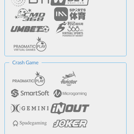
Crash Game