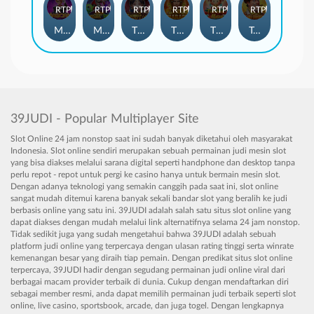
RTP
91%
RTP
87%
RTP
80%
RTP
88%
RTP
94%
RTP
94%
Magician
Monster Pop
The Beauties
The Pharaoh
Tianhou Mazu
Train Robber
39JUDI - Popular Multiplayer Site
Slot Online 24 jam nonstop saat ini sudah banyak diketahui oleh masyarakat
Indonesia. Slot online sendiri merupakan sebuah permainan judi mesin slot
yang bisa diakses melalui sarana digital seperti handphone dan desktop tanpa
perlu repot - repot untuk pergi ke casino hanya untuk bermain mesin slot.
Dengan adanya teknologi yang semakin canggih pada saat ini, slot online
sangat mudah ditemui karena banyak sekali bandar slot yang beralih ke judi
berbasis online yang satu ini. 39JUDI adalah salah satu situs slot online yang
dapat diakses dengan mudah melalui link alternatifnya selama 24 jam nonstop.
Tidak sedikit juga yang sudah mengetahui bahwa 39JUDI adalah sebuah
platform judi online yang terpercaya dengan ulasan rating tinggi serta winrate
kemenangan besar yang diraih tiap pemain. Dengan predikat situs slot online
terpercaya, 39JUDI hadir dengan segudang permainan judi online viral dari
berbagai macam provider terbaik di dunia. Cukup dengan mendaftarkan diri
sebagai member resmi, anda dapat memilih permainan judi terbaik seperti slot
online, live casino, sportsbook, arcade, dan juga togel. Dengan lengkapnya