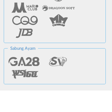
Sabung Ayam