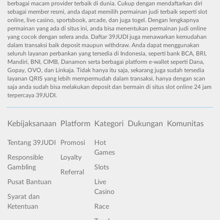
berbagai macam provider terbaik di dunia. Cukup dengan mendaftarkan diri
sebagai member resmi, anda dapat memilih permainan judi terbaik seperti slot
online, live casino, sportsbook, arcade, dan juga togel. Dengan lengkapnya
permainan yang ada di situs ini, anda bisa menentukan permainan judi online
yang cocok dengan selera anda. Daftar 39JUDI juga menawarkan kemudahan
dalam transaksi baik deposit maupun withdraw. Anda dapat menggunakan
seluruh layanan perbankan yang tersedia di Indonesia, seperti bank BCA, BRI,
Mandiri, BNI, CIMB, Danamon serta berbagai platform e-wallet seperti Dana,
Gopay, OVO, dan Linkaja. Tidak hanya itu saja, sekarang juga sudah tersedia
layanan QRIS yang lebih mempermudah dalam transaksi, hanya dengan scan
saja anda sudah bisa melakukan deposit dan bermain di situs slot online 24 jam
terpercaya 39JUDI.
Kebijaksanaan
Platform
Kategori
Dukungan
Komunitas
Tentang 39JUDI
Promosi
Hot
Games
Responsible
Loyalty
Gambling
Slots
Referral
Pusat Bantuan
Live
Casino
Syarat dan
Ketentuan
Race