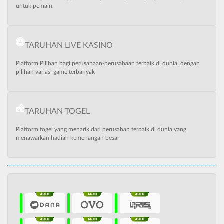
untuk pemain.
TARUHAN LIVE KASINO
Platform Pilihan bagi perusahaan-perusahaan terbaik di dunia, dengan
pilihan variasi game terbanyak
TARUHAN TOGEL
Platform togel yang menarik dari perusahan terbaik di dunia yang
menawarkan hadiah kemenangan besar