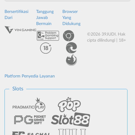
Bersertifikasi
Tanggung
Browser
Dari
Jawab
Yang
Bermain
Didukung
©2026 39JUDI. Hak
cipta dilindungi | 18+
Platform Penyedia Layanan
Slots