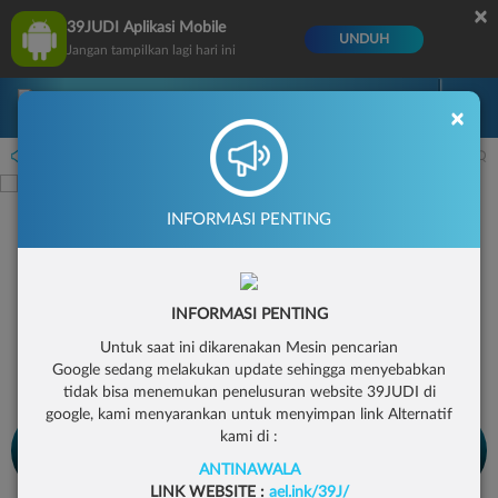
×
39JUDI Aplikasi Mobile
UNDUH
Jangan tampilkan lagi hari ini
Masuk
Daftar
×
dwal: CQ9 pada 07-Agt-2026 dari 07.33.23 sampai 15.00.00. Selama waktu ini, CQ9
INFORMASI PENTING
INFORMASI PENTING
Untuk saat ini dikarenakan Mesin pencarian
Google sedang melakukan update sehingga menyebabkan
JACKPOT
PLAY
tidak bisa menemukan penelusuran website 39JUDI di
google, kami menyarankan untuk menyimpan link Alternatif
kami di :
IDR
12,731,025,439
ANTINAWALA
LINK WEBSITE :
ael.ink/39J/