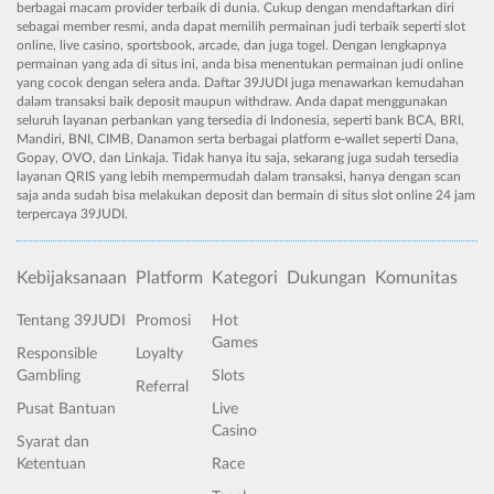
berbagai macam provider terbaik di dunia. Cukup dengan mendaftarkan diri
sebagai member resmi, anda dapat memilih permainan judi terbaik seperti slot
online, live casino, sportsbook, arcade, dan juga togel. Dengan lengkapnya
permainan yang ada di situs ini, anda bisa menentukan permainan judi online
yang cocok dengan selera anda. Daftar 39JUDI juga menawarkan kemudahan
dalam transaksi baik deposit maupun withdraw. Anda dapat menggunakan
seluruh layanan perbankan yang tersedia di Indonesia, seperti bank BCA, BRI,
Mandiri, BNI, CIMB, Danamon serta berbagai platform e-wallet seperti Dana,
Gopay, OVO, dan Linkaja. Tidak hanya itu saja, sekarang juga sudah tersedia
layanan QRIS yang lebih mempermudah dalam transaksi, hanya dengan scan
saja anda sudah bisa melakukan deposit dan bermain di situs slot online 24 jam
terpercaya 39JUDI.
Kebijaksanaan
Platform
Kategori
Dukungan
Komunitas
Tentang 39JUDI
Promosi
Hot
Games
Responsible
Loyalty
Gambling
Slots
Referral
Pusat Bantuan
Live
Casino
Syarat dan
Ketentuan
Race