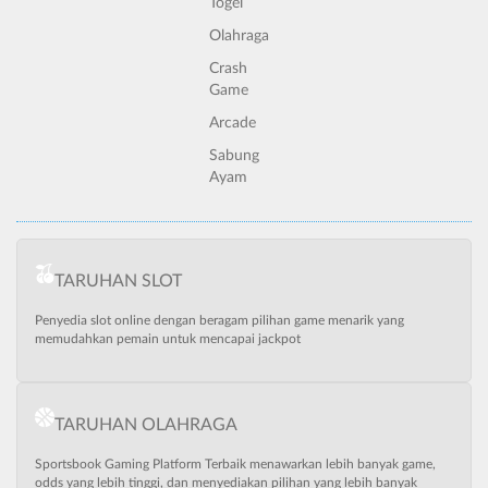
Togel
Olahraga
Crash
Game
Arcade
Sabung
Ayam
TARUHAN SLOT
Penyedia slot online dengan beragam pilihan game menarik yang
memudahkan pemain untuk mencapai jackpot
TARUHAN OLAHRAGA
Sportsbook Gaming Platform Terbaik menawarkan lebih banyak game,
odds yang lebih tinggi, dan menyediakan pilihan yang lebih banyak