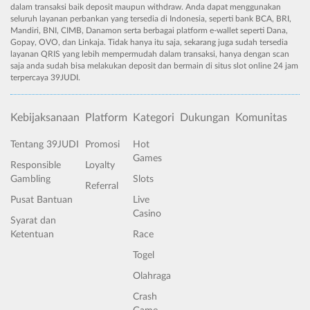
dalam transaksi baik deposit maupun withdraw. Anda dapat menggunakan
seluruh layanan perbankan yang tersedia di Indonesia, seperti bank BCA, BRI,
Mandiri, BNI, CIMB, Danamon serta berbagai platform e-wallet seperti Dana,
Gopay, OVO, dan Linkaja. Tidak hanya itu saja, sekarang juga sudah tersedia
layanan QRIS yang lebih mempermudah dalam transaksi, hanya dengan scan
saja anda sudah bisa melakukan deposit dan bermain di situs slot online 24 jam
terpercaya 39JUDI.
Kebijaksanaan
Platform
Kategori
Dukungan
Komunitas
Tentang 39JUDI
Promosi
Hot
Games
Responsible
Loyalty
Gambling
Slots
Referral
Pusat Bantuan
Live
Casino
Syarat dan
Ketentuan
Race
Togel
Olahraga
Crash