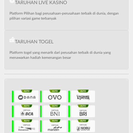
TARUHAN LIVE KASINO
Platform Pilihan bagi perusahaan-perusahaan terbaik di dunia, dengan
pilihan variasi game terbanyak
TARUHAN TOGEL
Platform togel yang menarik dari perusahan terbaik di dunia yang
menawarkan hadiah kemenangan besar