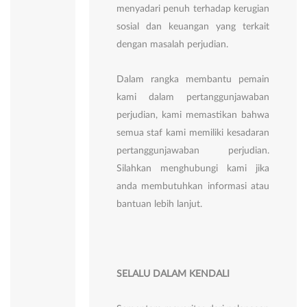
menyadari penuh terhadap kerugian
sosial dan keuangan yang terkait
dengan masalah perjudian.
Dalam rangka membantu pemain
kami dalam pertanggunjawaban
perjudian, kami memastikan bahwa
semua staf kami memiliki kesadaran
pertanggunjawaban perjudian.
Silahkan menghubungi kami jika
anda membutuhkan informasi atau
bantuan lebih lanjut.
SELALU DALAM KENDALI