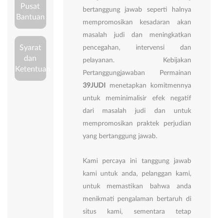
Pusat
bertanggung jawab seperti halnya
Bantuan
mempromosikan kesadaran akan
masalah judi dan meningkatkan
Syarat
pencegahan, intervensi dan
dan
pelayanan. Kebijakan
Ketentuan
Pertanggungjawaban Permainan
39JUDI
menetapkan komitmennya
untuk meminimalisir efek negatif
dari masalah judi dan untuk
mempromosikan praktek perjudian
yang bertanggung jawab.
Kami percaya ini tanggung jawab
kami untuk anda, pelanggan kami,
untuk memastikan bahwa anda
menikmati pengalaman bertaruh di
situs kami, sementara tetap