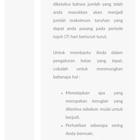
diketahui bahwa jumlah yang telah
anda masukkan akan menjadi
jumlah maksimum taruhan yang
dapat anda pasang pada periode
tujuh (7) hari berturut-turut.
Untuk membantu Anda dalam
pengaturan batas yang tepat,
cobalah untuk merenungkan
beberapa hal :
Menetapkan apa yang
merupakan kerugian yang
diterima sebelum mulai untuk
berjudi.
Perhatikan seberapa sering
Anda bermain.