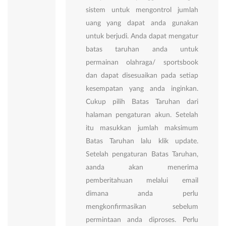
sistem untuk mengontrol jumlah
uang yang dapat anda gunakan
untuk berjudi. Anda dapat mengatur
batas taruhan anda untuk
permainan olahraga/ sportsbook
dan dapat disesuaikan pada setiap
kesempatan yang anda inginkan.
Cukup pilih Batas Taruhan dari
halaman pengaturan akun. Setelah
itu masukkan jumlah maksimum
Batas Taruhan lalu klik update.
Setelah pengaturan Batas Taruhan,
aanda akan menerima
pemberitahuan melalui email
dimana anda perlu
mengkonfirmasikan sebelum
permintaan anda diproses. Perlu