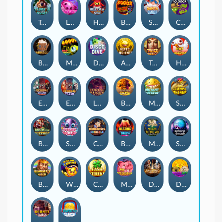
Teddy's Quest
Lollicat
Hell Of A Spin
Blazing Inferno Chaos Reels
Santa Smash
Crop of the Dead
Barhalla
Mad Melons Chaos Reels
Disco Dive
Aztec Ancients
Twice as Nice
Hot Harvest
Eternal Clash Reloaded
Eternal Clash
Lord of the Dunes
Buffalo Smash
Mutant Potatoes
Salmon King
Boom the Buffoon
Sugar Splash
Christmas Crumble
Blazing Touch
Midas Moolah: Random Reels
Sphere Smash
Blarney's Gold
Wish for a Cash Star
Cash Strike
Mr Piggles
Dystopia: Rebel Road
Doge Life