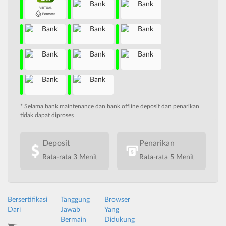
* Selama bank maintenance dan bank offline deposit dan penarikan
tidak dapat diproses
Deposit
Penarikan
Rata-rata 3 Menit
Rata-rata 5 Menit
Bersertifikasi
Tanggung
Browser
Dari
Jawab
Yang
Bermain
Didukung