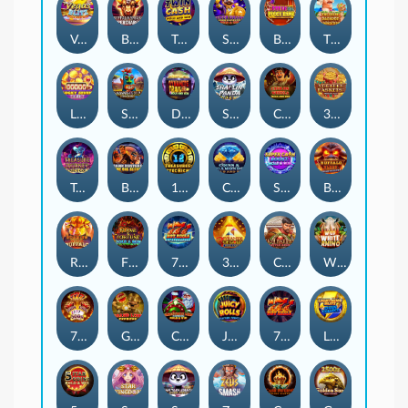
Vegas Blitz: Hold & Win
Buffalo Smash: Supercharged
Twin Cash: Hold & Win
Super Grand Link Express: Hold & Win
Break the Piggy Bank
The Great Jackpot Expedition
Lucky Seven Spin
Savanna Gold: Coin of the Wild
Dynamite Trail: Hold & Win
Shaolin Panda: Hold & Win
Cash On Wheels: Hold & Win
3 Golden Baskets: Treasure Tides
Treasure Journey: Genie`s Gold
Bank Busters: The Big Score
12 Treasures: Aztec Riches
Coins & Diamonds: Hold & Win
Super Cash Boost: Hold & Win
Buffalo Blaze: Wild Wealth
Roaming Wild Buffalo
Flame & Fortune: Hold & Win
777 Hot Reels: Supercharged
3 Pyramids of Gold: Hold & Win
Cash Maximus: Battle Arena
Wild White Rhino
777 Streak
Grand link express Hold and win
Christmas Link Express: Hold & Win
Juicy rolls : feature Frenzy
777 Hot Reels
Lightning Blitz: Chain Collect