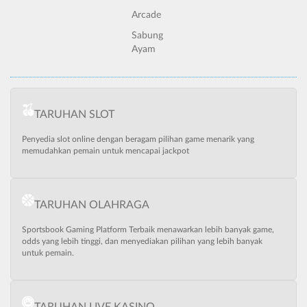
Arcade
Sabung
Ayam
TARUHAN SLOT
Penyedia slot online dengan beragam pilihan game menarik yang
memudahkan pemain untuk mencapai jackpot
TARUHAN OLAHRAGA
Sportsbook Gaming Platform Terbaik menawarkan lebih banyak game,
odds yang lebih tinggi, dan menyediakan pilihan yang lebih banyak
untuk pemain.