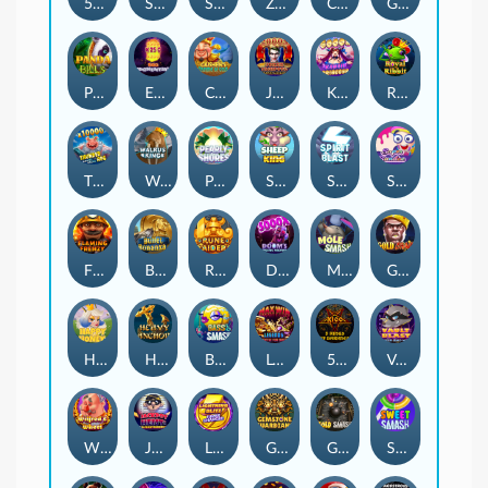
5 Star Coins: Hold & Win
Star Kingdom
Shaolin Panda Chaos Reels
Zeus Smash
Cash Inferno Sizzling Scatters
Golden Suns Chain Collect
Panda Bills
Eggsponential
Caishen's Temple of Gold
Joker Jackpots: Prize Mania
Kawaii Princess
Royal Ribbit
Thunder Hog Chaos Reels
Walrus King
Pearly Shores
Sheep King
Spirit Blast
Super Sundae
Flaming Frenzy
Bullet Bonanza
Rune Raiders
Doom's Digging Machine
Mole Smash
Gold Chain
Happy Honey
Heavy Anchor
Bass Smash
Legends: Battle for Earth
5 Rings of Darkness
Vault Blast Hold & Win
Wilfred's Wheel
Jackpot Heist: Daylight Robbery
Lightning Blitz: Supercharged
Gemstone Guardians
Gold Smash
Sweet Smash