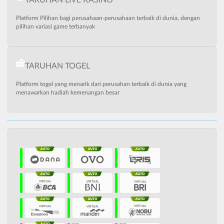
TARUHAN LIVE KASINO
Platform Pilihan bagi perusahaan-perusahaan terbaik di dunia, dengan
pilihan variasi game terbanyak
TARUHAN TOGEL
Platform togel yang menarik dari perusahan terbaik di dunia yang
menawarkan hadiah kemenangan besar