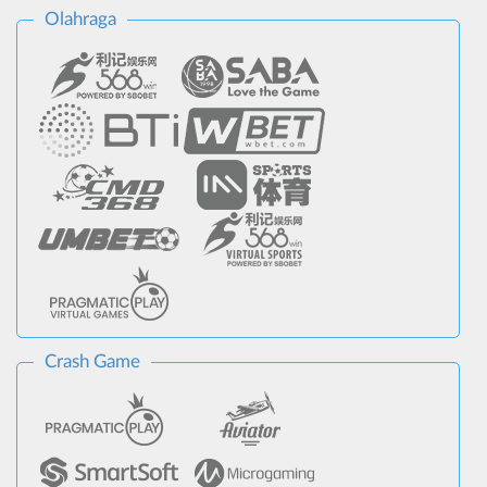
Olahraga
Crash Game