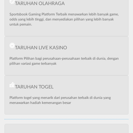
TARUHAN OLAHRAGA
Sportsbook Gaming Platform Terbaik menawarkan lebih banyak game,
odds yang lebih tinggi, dan menyediakan pilihan yang lebih banyak
untuk pemain.
TARUHAN LIVE KASINO
Platform Pilihan bagi perusahaan-perusahaan terbaik di dunia, dengan
pilihan variasi game terbanyak
TARUHAN TOGEL
Platform togel yang menarik dari perusahan terbaik di dunia yang
menawarkan hadiah kemenangan besar