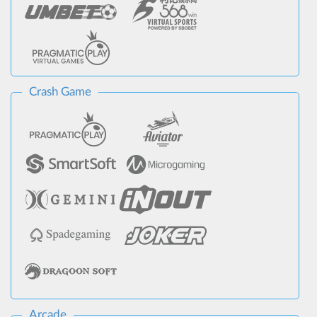
Crash Game
Arcade