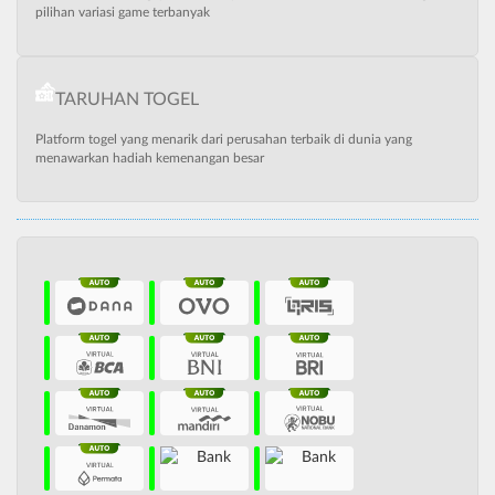
pilihan variasi game terbanyak
TARUHAN TOGEL
Platform togel yang menarik dari perusahan terbaik di dunia yang
menawarkan hadiah kemenangan besar