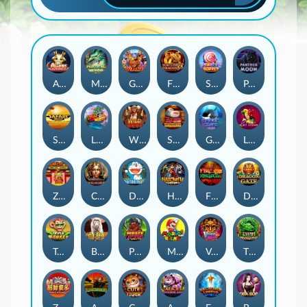
Aliens Madness
Mystical Beasts
GOD OF WEALTH
FORTUNE DRAGON 88
Sweet Buffet
PANTHER MOON
SAFARI HEAT
LUCKY BEASTS
WILD WEST
SUSHI BONANZA
GREAT BLUE
LUCKY JOKER 5
ZHAO CAI JIN BAO
CAT QUEEN
Doraemon
Halloween Fortune
FIRE KINGDOM
DRAGON GATE
Triple Monkey
BAI SHI
PIRATE LEGEND
MARIO AND FRIENDS
Venice Mask
TWIN DRAGON