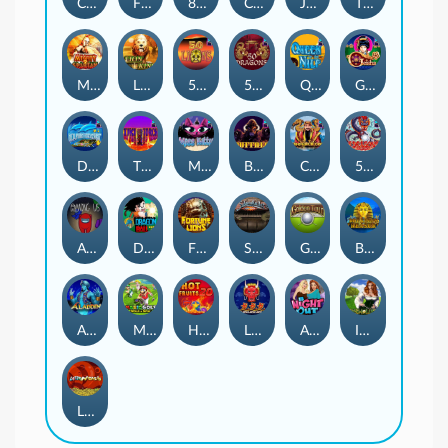
CRAZY 7
FUNKEY MONKEY
8 BALL SLOTS
CIRCUS
JIN QIAN WA
TRIPLE TWISTER
MIGHTY SPARTAN
LION KING
50 LIONS
50 DRAGONS
QUEEN OF THE NILE
GEISHA
DOLPHIN TREASURE
TIKI TORCH
MISS KITTY
BUFFALO
CHOY SUN DOA
5 DRAGONS
AMONG US
DRAGON BALL
FORTUNE LIONS
SILVER BULLET
GOLDEN TOUR
BOY KING
Aladdin Wishes
MARIO GOLF
HOT FRUITS 20
LONG LONG LONG
A NIGHT OUT
IRISH LUCK
LOTTO MADNESS