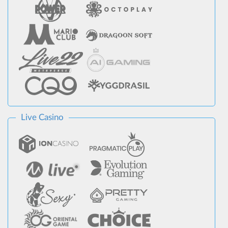
Live Casino