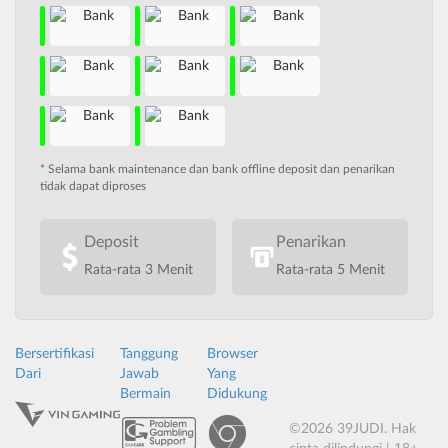
* Selama bank maintenance dan bank offline deposit dan penarikan
tidak dapat diproses
Deposit
Penarikan
Rata-rata 3 Menit
Rata-rata 5 Menit
Bersertifikasi
Tanggung
Browser
Dari
Jawab
Yang
Bermain
Didukung
©2026 39JUDI. Hak