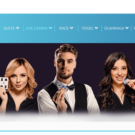
SLOTS
LIVE CASINO
RACE
TOGEL
OLAHRAGA