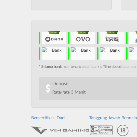
* Selama bank maintenance dan bank offline deposit dan pen
Deposit
Rata-rata 3 Menit
Bersertifikasi Dari
Tanggung Jawab Bermain