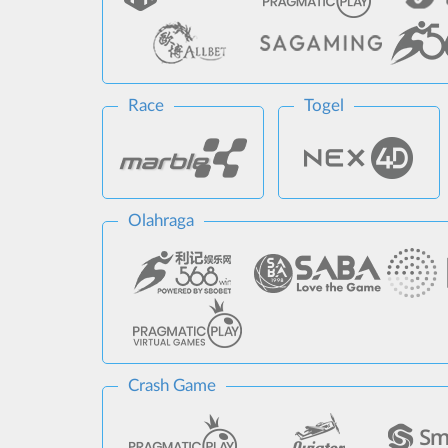
Race
Togel
Olahraga
Crash Game