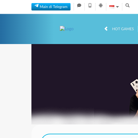
Main di Telegram
HOT GAMES