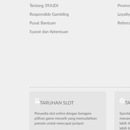
Tentang 39JUDI
Promos
Responsible Gambling
Loyalty
Pusat Bantuan
Referra
Syarat dan Ketentuan
TARUHAN SLOT
T
Penyedia slot online dengan beragam
Sports
pilihan game menarik yang memudahkan
menawa
pemain untuk mencapai jackpot
lebih 
lebih 