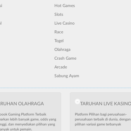
i
Hot Games
Slots
l
Live Casino
Race
Togel
Olahraga
Crash Game
Arcade
Sabung Ayam
ARUHAN OLAHRAGA
TARUHAN LIVE KASIN
book Gaming Platform Terbaik
Platform Pilihan bagi perusahaan-
rkan lebih banyak game, odds yang
perusahaan terbaik di dunia, dengan
tinggi, dan menyediakan pilihan yang
pilihan variasi game terbanyak
banyak untuk pemain.