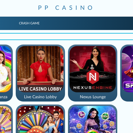
PP CASINO
CRASH GAME
anza
Live Casino Lobby
Nexus Lounge