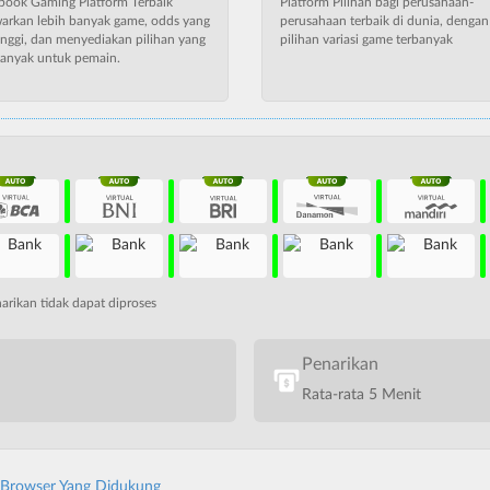
book Gaming Platform Terbaik
Platform Pilihan bagi perusahaan-
rkan lebih banyak game, odds yang
perusahaan terbaik di dunia, dengan
tinggi, dan menyediakan pilihan yang
pilihan variasi game terbanyak
banyak untuk pemain.
arikan tidak dapat diproses
Penarikan
Rata-rata 5 Menit
Browser Yang Didukung