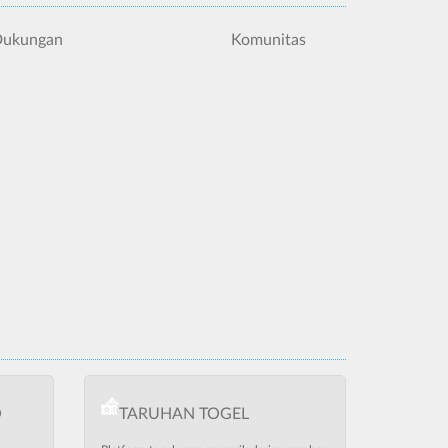
ukungan
Komunitas
O
TARUHAN TOGEL