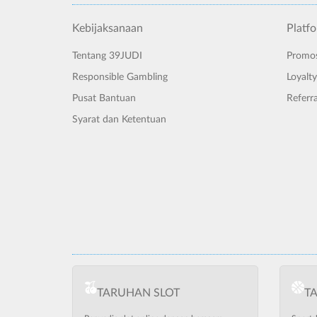
Kebijaksanaan
Platf
Tentang 39JUDI
Promos
Responsible Gambling
Loyalty
Pusat Bantuan
Referra
Syarat dan Ketentuan
TARUHAN SLOT
T