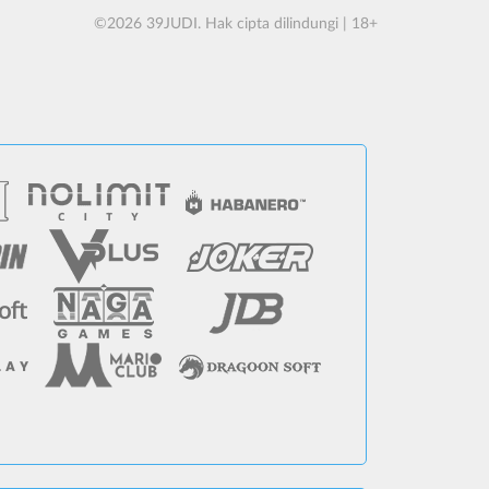
©2026 39JUDI. Hak cipta dilindungi | 18+