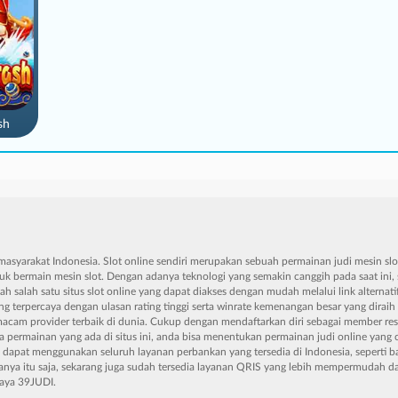
sh
masyarakat Indonesia. Slot online sendiri merupakan sebuah permainan judi mesin slot
tuk bermain mesin slot. Dengan adanya teknologi yang semakin canggih pada saat ini,
alah salah satu situs slot online yang dapat diakses dengan mudah melalui link alterna
terpercaya dengan ulasan rating tinggi serta winrate kemenangan besar yang diraih t
macam provider terbaik di dunia. Cukup dengan mendaftarkan diri sebagai member resmi
nya permainan yang ada di situs ini, anda bisa menentukan permainan judi online yan
dapat menggunakan seluruh layanan perbankan yang tersedia di Indonesia, seperti b
hanya itu saja, sekarang juga sudah tersedia layanan QRIS yang lebih mempermudah da
caya 39JUDI.