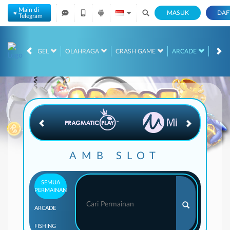
Main di
MASUK
DAF
Telegram
RACE
TOGEL
OLAHRAGA
CRASH GAME
ARCADE
SABU
AMB SLOT
SEMUA
PERMAINAN
ARCADE
FISHING