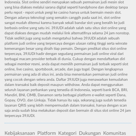
Indonesia. Slot online sendiri merupakan sebuah permainan judi mesin slot
yang bisa diakses melalui sarana digital seperti handphone dan desktop tanpa
perlu repot - repot untuk pergi ke casino hanya untuk bermain mesin slot.
Dengan adanya teknologi yang semakin canggih pada saat ini, slot online
sangat mudah ditemui karena banyak sekali bandar slot yang beralih ke judi
berbasis online yang satu ini. 39JUDI adalah salah satu situs slot online yang
dapat diakses dengan mudah melalui link alternatifnya selama 24 jam nonstop.
Tidak sedikit juga yang sudah mengetahui bahwa 39JUDI adalah sebuah
platform judi online yang terpercaya dengan ulasan rating tinggi serta winrate
kemenangan besar yang diraih tiap pemain. Dengan predikat situs slot online
terpercaya, 39JUDI hadir dengan segudang permainan judi online viral dari
berbagai macam provider terbaik di dunia. Cukup dengan mendaftarkan diri
sebagai member resmi, anda dapat memilih permainan judi terbaik seperti slot
online, live casino, sportsbook, arcade, dan juga togel. Dengan lengkapnya
permainan yang ada di situs ini, anda bisa menentukan permainan judi online
yang cocok dengan selera anda. Daftar 39JUDI juga menawarkan kemudahan
dalam transaksi baik deposit maupun withdraw. Anda dapat menggunakan
seluruh layanan perbankan yang tersedia di Indonesia, seperti bank BCA, BRI,
Mandiri, BNI, CIMB, Danamon serta berbagai platform e-wallet seperti Dana,
Gopay, OVO, dan Linkaja. Tidak hanya itu saja, sekarang juga sudah tersedia
layanan QRIS yang lebih mempermudah dalam transaksi, hanya dengan scan
saja anda sudah bisa melakukan deposit dan bermain di situs slot online 24 jam
terpercaya 39JUDI.
Kebijaksanaan
Platform
Kategori
Dukungan
Komunitas