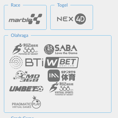
Race
Togel
Olahraga