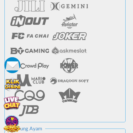
Sabung Ayam