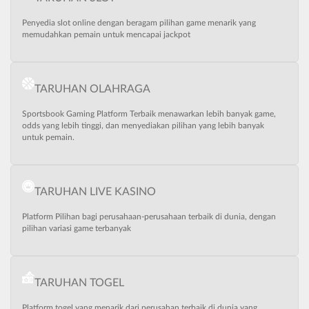
Penyedia slot online dengan beragam pilihan game menarik yang
memudahkan pemain untuk mencapai jackpot
TARUHAN OLAHRAGA
Sportsbook Gaming Platform Terbaik menawarkan lebih banyak game,
odds yang lebih tinggi, dan menyediakan pilihan yang lebih banyak
untuk pemain.
TARUHAN LIVE KASINO
Platform Pilihan bagi perusahaan-perusahaan terbaik di dunia, dengan
pilihan variasi game terbanyak
TARUHAN TOGEL
Platform togel yang menarik dari perusahan terbaik di dunia yang