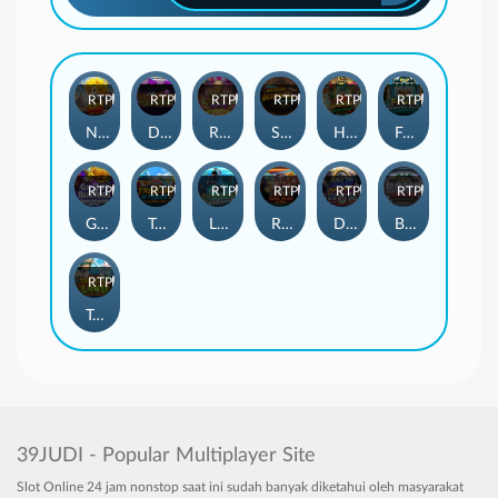
RTP
80%
RTP
79%
RTP
79%
RTP
79%
RTP
93%
RTP
88%
Nova Crash : The Legends of Power
Dart Fest
Ring of Hopeful
Scoop Blessing
Horse Racing
Fruit Roulette Slots
RTP
85%
RTP
79%
RTP
92%
RTP
84%
RTP
88%
RTP
88%
Ghost Busters
Treasure of Pirate
Lagend of Shooter
Real Slap
Drop Racing
Bomb Defusal
RTP
84%
Treasure Land
39JUDI - Popular Multiplayer Site
Slot Online 24 jam nonstop saat ini sudah banyak diketahui oleh masyarakat