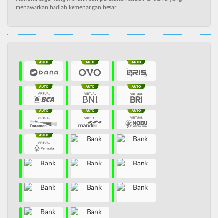
menawarkan hadiah kemenangan besar