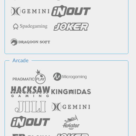
Arcade