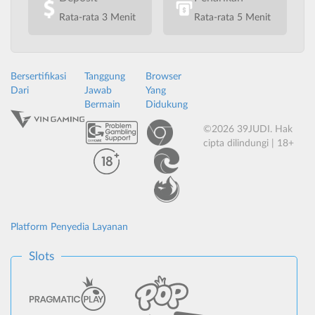
Rata-rata 3 Menit
Rata-rata 5 Menit
Bersertifikasi
Tanggung
Browser
Dari
Jawab
Yang
Bermain
Didukung
©2026 39JUDI. Hak
cipta dilindungi | 18+
Platform Penyedia Layanan
Slots