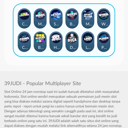
Colors
Mines
Speed Crash
Boxes
Moneyplane
Wheel
Coins
Blocks
Hi-Lo
DICE
Lines
Plinko
39JUDI - Popular Multiplayer Site
Slot Online 24 jam nonstop saat ini sudah banyak diketahui oleh masyarakat
Indonesia. Slot online sendiri merupakan sebuah permainan judi mesin slot
yang bisa diakses melalui sarana digital seperti handphone dan desktop tanpa
perlu repot - repot untuk pergi ke casino hanya untuk bermain mesin slot.
Dengan adanya teknologi yang semakin canggih pada saat ini, slot online
sangat mudah ditemui karena banyak sekali bandar slot yang beralih ke judi
berbasis online yang satu ini. 39JUDI adalah salah satu situs slot online yang
dapat diakses dengan mudah melalui link alternatifnya selama 24 jam nonstop.