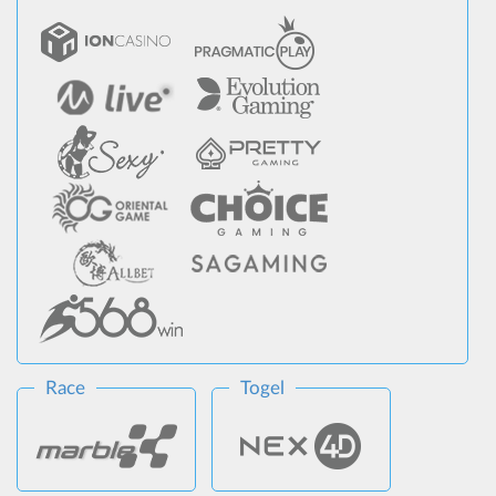
Race
Togel