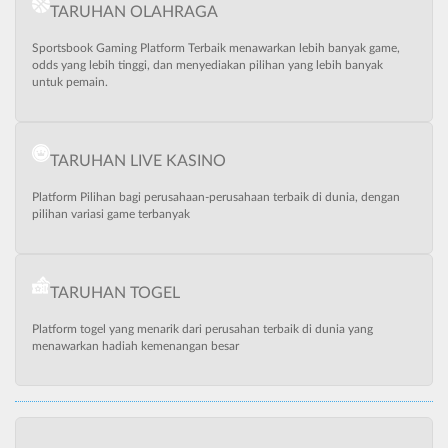
TARUHAN OLAHRAGA
Sportsbook Gaming Platform Terbaik menawarkan lebih banyak game,
odds yang lebih tinggi, dan menyediakan pilihan yang lebih banyak
untuk pemain.
TARUHAN LIVE KASINO
Platform Pilihan bagi perusahaan-perusahaan terbaik di dunia, dengan
pilihan variasi game terbanyak
TARUHAN TOGEL
Platform togel yang menarik dari perusahan terbaik di dunia yang
menawarkan hadiah kemenangan besar