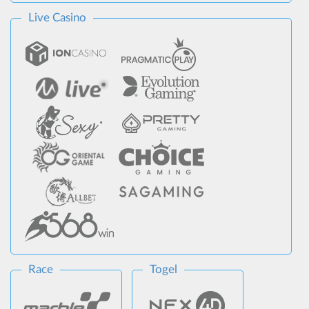
Live Casino
Race
Togel