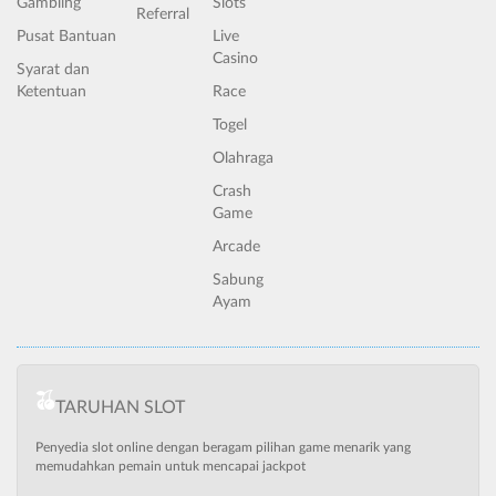
Gambling
Slots
Referral
Pusat Bantuan
Live
Casino
Syarat dan
Ketentuan
Race
Togel
Olahraga
Crash
Game
Arcade
Sabung
Ayam
TARUHAN SLOT
Penyedia slot online dengan beragam pilihan game menarik yang
memudahkan pemain untuk mencapai jackpot