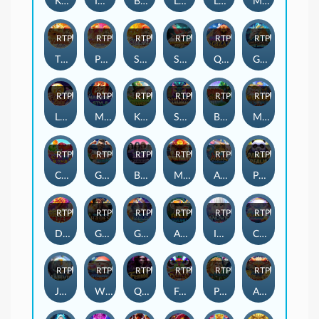
Kraken Queen
Into The Fay: Nixie
Bloodmoon Amazonia
Lucky Cat Slot4D
Lion Dance Slot4D
Macau Slot4D
RTP
91%
RTP
92%
RTP
95%
RTP
97%
RTP
93%
RTP
81%
Tiger Slot4D
Phoenix Slot4D
Slot4D
Shipwrecked Riches
Quantum Of Giza
Great Wall of Meta Dragon
RTP
79%
RTP
97%
RTP
80%
RTP
97%
RTP
88%
RTP
86%
Lucky Coins
Mahjong Style
Kingdom of Luck
Sanctum Of Savanah
Bonsai of the Riches
Mobox Olympia
RTP
97%
RTP
98%
RTP
96%
RTP
83%
RTP
80%
RTP
95%
Candy Bomb
Goal Rush
Black Pink (B.P.) in Metaverse
Mask of Truth Jumboways
Axie Universe
Panda Realm
RTP
98%
RTP
95%
RTP
83%
RTP
98%
RTP
98%
RTP
84%
Dragon FAFAFA
God's Gambit : Hades
God's Gambit Zeus
Apes Squad
Into the Fay: Snowie
Classic Diamond X5
RTP
95%
RTP
80%
RTP
95%
RTP
96%
RTP
94%
RTP
93%
Jarvis
Winter Winnings
Queen Femida
Fortune Dance
Princess and the Evil Witch
Advent of the Dragon