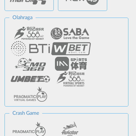
Olahraga
Crash Game