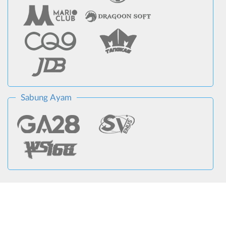
Sabung Ayam