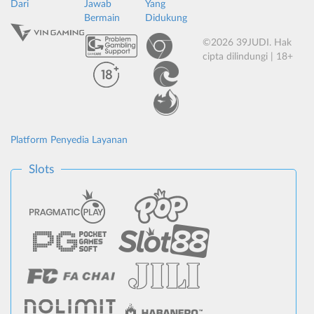
Dari
Jawab
Yang
Bermain
Didukung
©2026 39JUDI. Hak
cipta dilindungi | 18+
Platform Penyedia Layanan
Slots