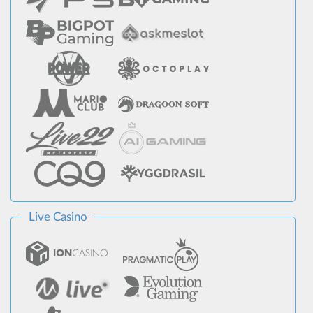
Live Casino