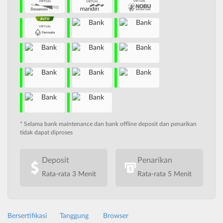
* Selama bank maintenance dan bank offline deposit dan penarikan
tidak dapat diproses
Deposit
Penarikan
Rata-rata 3 Menit
Rata-rata 5 Menit
Bersertifikasi
Tanggung
Browser