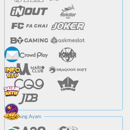
Sabung Ayam