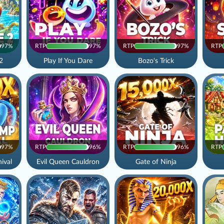
97%
RTP
97%
RTP
97%
RTP
2
Play If You Dare
Bozo's Trick
97%
RTP
96%
RTP
96%
RTP
ival
Evil Queen Cauldron
Gate of Ninja