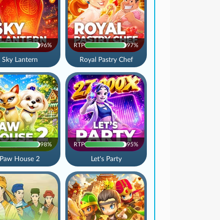
96%
RTP
97%
Sky Lantern
Royal Pastry Chef
98%
RTP
95%
Paw House 2
Let's Party