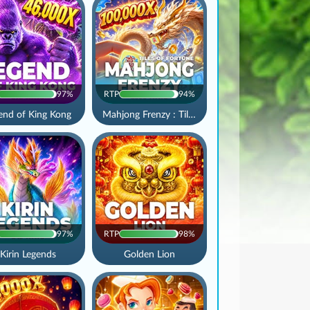
97%
RTP
94%
end of King Kong
Mahjong Frenzy : Tiles of Fortunes
97%
RTP
98%
Kirin Legends
Golden Lion