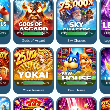
89%
RTP
96%
RTP
98%
RTP
Gods of Asgard
Sky Chasers
Leg
97%
RTP
98%
RTP
95%
RTP
Yokai Treasure
Paw House