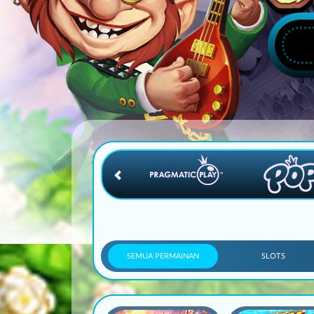
SEMUA PERMAINAN
SLOTS