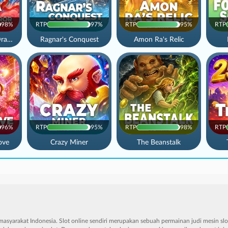
98%
RTP
97%
RTP
95%
RTP
Nezha And The Dragon Emperor
Ragnar's Conquest
Amon Ra's Relic
96%
RTP
95%
RTP
98%
RTP
ove
Crazy Miner
The Beanstalk
masyarakat Indonesia. Slot online sendiri merupakan sebuah permainan judi mesin slot