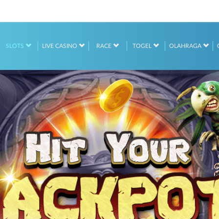
SLOTS
LIVE CASINO
RACE
TOGEL
OLAHRAGA