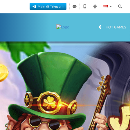
Main di Telegram
HOT GAMES