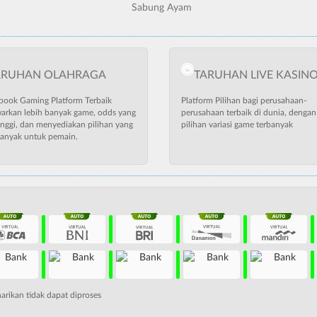
Sabung Ayam
ARUHAN OLAHRAGA
TARUHAN LIVE KASIN
book Gaming Platform Terbaik
Platform Pilihan bagi perusahaan-
rkan lebih banyak game, odds yang
perusahaan terbaik di dunia, dengan
tinggi, dan menyediakan pilihan yang
pilihan variasi game terbanyak
banyak untuk pemain.
arikan tidak dapat diproses