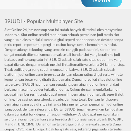
39JUDI - Popular Multiplayer Site
Slot Online 24 jam nonstop saat ini sudah banyak diketahui oleh masyarakat
Indonesia. Slot online sendiri merupakan sebuah permainan judi mesin slot
yang bisa diakses melalui sarana digital seperti handphone dan desktop tanpa
perlu repot - repot untuk pergi ke casino hanya untuk bermain mesin slot.
Dengan adanya teknologi yang semakin canggih pada saat ini, slot online
sangat mudah ditemui karena banyak sekali bandar slot yang beralih ke judi
berbasis online yang satu ini. 39JUDI adalah salah satu situs slot online yang
dapat diakses dengan mudah melalui link alternatifnya selama 24 jam nonstop.
Tidak sedikit juga yang sudah mengetahui bahwa 39JUDI adalah sebuah
platform judi online yang terpercaya dengan ulasan rating tinggi serta winrate
kemenangan besar yang diraih tiap pemain. Dengan predikat situs slot online
terpercaya, 39JUDI hadir dengan segudang permainan judi online viral dari
berbagai macam provider terbaik di dunia. Cukup dengan mendaftarkan diri
sebagai member resmi, anda dapat memilih permainan judi terbaik seperti slot
online, live casino, sportsbook, arcade, dan juga togel. Dengan lengkapnya
permainan yang ada di situs ini, anda bisa menentukan permainan judi online
yang cocok dengan selera anda. Daftar 39JUDI juga menawarkan kemudahan
dalam transaksi baik deposit maupun withdraw. Anda dapat menggunakan
seluruh layanan perbankan yang tersedia di Indonesia, seperti bank BCA, BRI,
Mandiri, BNI, CIMB, Danamon serta berbagai platform e-wallet seperti Dana,
Gopay, OVO, dan Linkaja. Tidak hanya itu saja, sekarang juga sudah tersedia