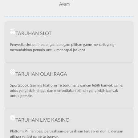
Ayam
TARUHAN SLOT
Penyedia slot online dengan beragam pilihan game menarik yang
memudahkan pemain untuk mencapai jackpot
TARUHAN OLAHRAGA
Sportsbook Gaming Platform Terbaik menawarkan lebih banyak game,
odds yang lebih tinggi, dan menyediakan pilihan yang lebih banyak
untuk pemain.
TARUHAN LIVE KASINO
Platform Pilihan bagi perusahaan-perusahaan terbaik di dunia, dengan
pilihan variasi game terbanyak