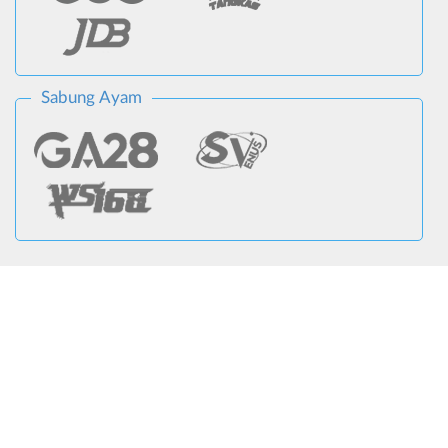
Sabung Ayam