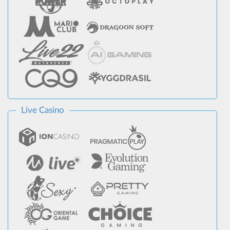
Live Casino