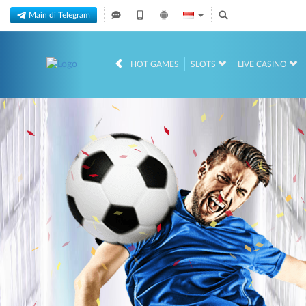
Main di Telegram
HOT GAMES
SLOTS
LIVE CASINO