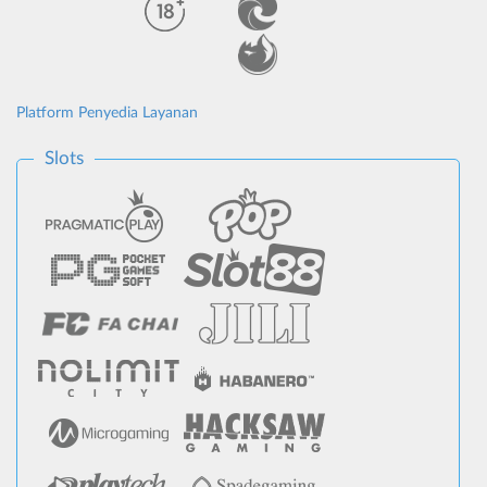
Platform Penyedia Layanan
Slots