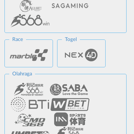
Race
Togel
Olahraga