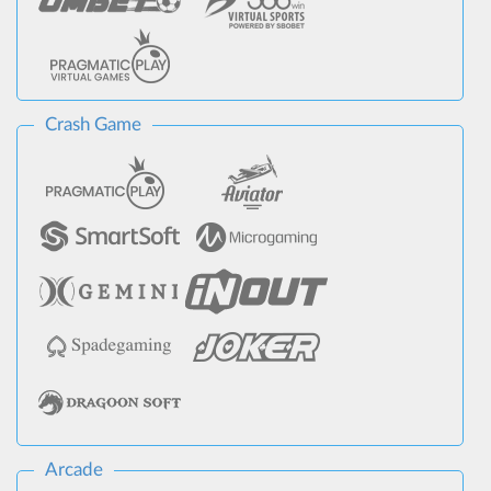
Crash Game
Arcade