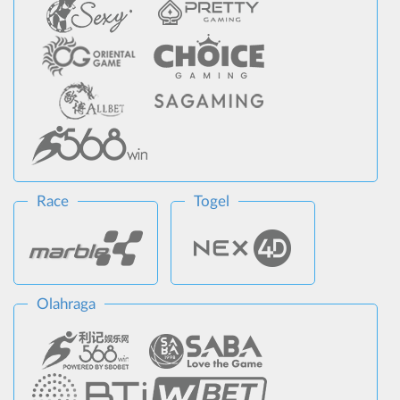
Race
Togel
Olahraga