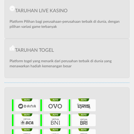
TARUHAN LIVE KASINO
Platform Pilihan bagi perusahaan-perusahaan terbaik di dunia, dengan
pilihan variasi game terbanyak
TARUHAN TOGEL
Platform togel yang menarik dari perusahan terbaik di dunia yang
menawarkan hadiah kemenangan besar