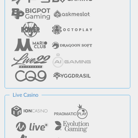
Live Casino