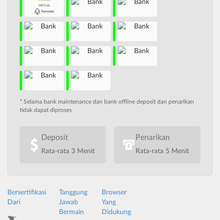
* Selama bank maintenance dan bank offline deposit dan penarikan
tidak dapat diproses
Deposit
Penarikan
Rata-rata 3 Menit
Rata-rata 5 Menit
Bersertifikasi
Tanggung
Browser
Dari
Jawab
Yang
Bermain
Didukung