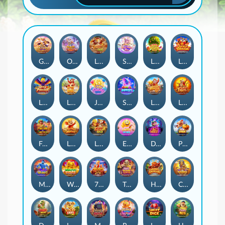
Gates of Olympus POP
Olympus Wins
Lucky Tiger 1000
Starlight Wins
Lucky Fortune Tree
Lucky Panda
Lucky Phoenix
Lucky Bull
Jelly Candy
Sweet Burst
Lucky MonKey
Lucky Tiger
Fortunes of Aztec
Lucky Mouse
Lucky Tiger Gold Ultimate
Emotiwins
DJ Neko
Pig Farm
Mystic Wishes
Wealthy Frog
777 Rush
Tut's Treasure Tower
Happy Dragon
Code of Cairo