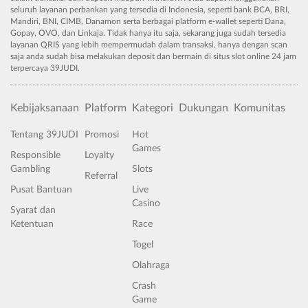
seluruh layanan perbankan yang tersedia di Indonesia, seperti bank BCA, BRI,
Mandiri, BNI, CIMB, Danamon serta berbagai platform e-wallet seperti Dana,
Gopay, OVO, dan Linkaja. Tidak hanya itu saja, sekarang juga sudah tersedia
layanan QRIS yang lebih mempermudah dalam transaksi, hanya dengan scan
saja anda sudah bisa melakukan deposit dan bermain di situs slot online 24 jam
terpercaya 39JUDI.
Kebijaksanaan
Platform
Kategori
Dukungan
Komunitas
Tentang 39JUDI
Promosi
Hot
Games
Responsible
Loyalty
Gambling
Slots
Referral
Pusat Bantuan
Live
Casino
Syarat dan
Ketentuan
Race
Togel
Olahraga
Crash
Game